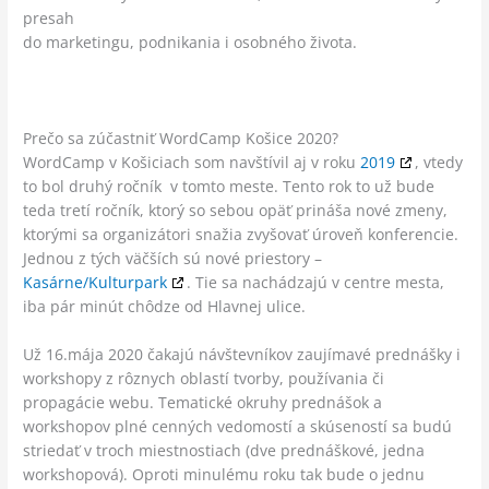
presah
do marketingu, podnikania i osobného života.
Prečo sa zúčastniť WordCamp Košice 2020?
WordCamp v Košiciach som navštívil aj v roku
2019
, vtedy
to bol druhý ročník v tomto meste. Tento rok to už bude
teda tretí ročník, ktorý so sebou opäť prináša nové zmeny,
ktorými sa organizátori snažia zvyšovať úroveň konferencie.
Jednou z tých väčších sú nové priestory –
Kasárne/Kulturpark
. Tie sa nachádzajú v centre mesta,
iba pár minút chôdze od Hlavnej ulice.
Už 16.mája 2020 čakajú návštevníkov zaujímavé prednášky i
workshopy z rôznych oblastí tvorby, používania či
propagácie webu. Tematické okruhy prednášok a
workshopov plné cenných vedomostí a skúseností sa budú
striedať v troch miestnostiach (dve prednáškové, jedna
workshopová). Oproti minulému roku tak bude o jednu