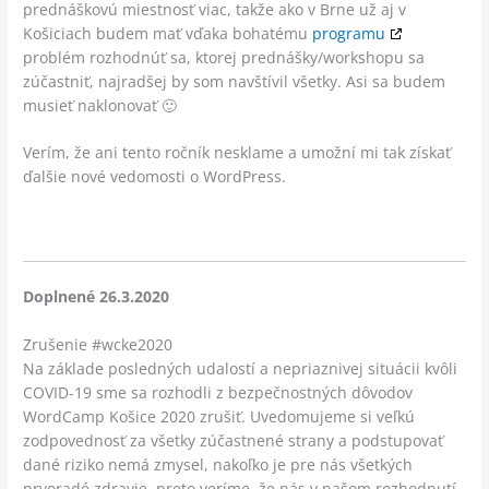
prednáškovú miestnosť viac, takže ako v Brne už aj v
Košiciach budem mať vďaka bohatému
programu
problém rozhodnúť sa, ktorej prednášky/workshopu sa
zúčastniť, najradšej by som navštívil všetky. Asi sa budem
musieť naklonovať 🙂
Verím, že ani tento ročník nesklame a umožní mi tak získať
ďalšie nové vedomosti o WordPress.
Doplnené 26.3.2020
Zrušenie #wcke2020
Na základe posledných udalostí a nepriaznivej situácii kvôli
COVID-19 sme sa rozhodli z bezpečnostných dôvodov
WordCamp Košice 2020 zrušiť. Uvedomujeme si veľkú
zodpovednosť za všetky zúčastnené strany a podstupovať
dané riziko nemá zmysel, nakoľko je pre nás všetkých
prvoradé zdravie, preto veríme, že nás v našom rozhodnutí