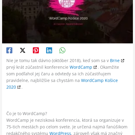
Nie je tomu tak dávno (október 2018), keď som sa v
Brne
prvý krát zúčastnil konferencie
WordCamp
. Okamžite
som podľahol jej čaru a odvtedy sa ich zúčastňujem
pravidelne, najbližšie sa chystám na
WordCamp Košice
2020
.
Čo je to WordCamp?
WordCamp je nezisková konferencia, ktorá sa organizuje v
75-tich mestách po celom svete. Je určená najmä fanúšikom
redakčného systému
WordPress
, zároveň však má značný