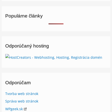
c
u
s
v
e
t
e
Populárne články
b
u
l
o
b
o
o
e
p
Odporúčaný hosting
k
e
Odporúčam
Tvorba web stránok
Správa web stránok
WPgeek.sk