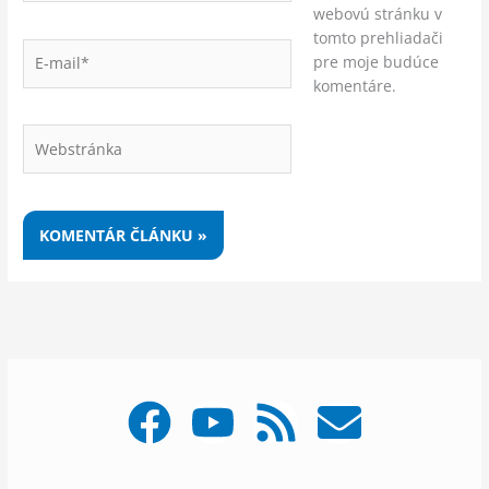
webovú stránku v
tomto prehliadači
E-
pre moje budúce
mail*
komentáre.
Webstránka
F
Y
R
E
a
o
s
n