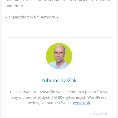
podporíte.
– organizátorský tím #wcke2020
Ľubomír Laššák
CEO VERVASI® | Vytvorím web s elánom a postarám sa,
aby mu nedošiel dych | 🌐 80+ vytvorených WordPress
webov, 76 pod správou |
vervasi.sk
vervasi.sk