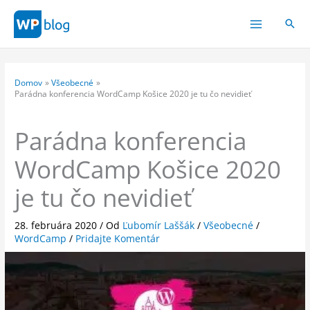
Preskočiť
na
obsah
Domov
Všeobecné
Parádna konferencia WordCamp Košice 2020 je tu čo nevidieť
Parádna konferencia
WordCamp Košice 2020
je tu čo nevidieť
28. februára 2020
/ Od
Ľubomír Laššák
/
Všeobecné
/
WordCamp
/
Pridajte Komentár