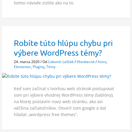
tomto návode zistíte ako na to.
Robíte túto hlúpu chybu pri
výbere WordPress témy?
24. marca 2020
/ Od
Ľubomír Laššák
/
Všeobecné
/
Astra
,
Elementor
,
Pluginy
,
Témy
Keď som začínal s tvorbou web stránok postupoval
som pri výbere vhodnej WordPress témy (šablóny),
na ktorej postavím novú web stránku, ako asi
väčšina začiatočníkov. Otvoril som google a dal
hľadať „wordpress free themes“.