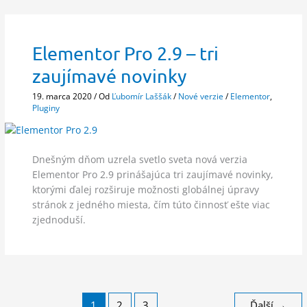
Elementor Pro 2.9 – tri
zaujímavé novinky
19. marca 2020
/ Od
Ľubomír Laššák
/
Nové verzie
/
Elementor
,
Pluginy
Dnešným dňom uzrela svetlo sveta nová verzia
Elementor Pro 2.9 prinášajúca tri zaujímavé novinky,
ktorými ďalej rozširuje možnosti globálnej úpravy
stránok z jedného miesta, čím túto činnosť ešte viac
zjednoduší.
1
2
3
Ďalší
→