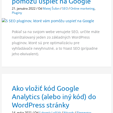
pomôžu uspieť na Google
21. januára 2022
/ Od
Matej Šuľan
/
SEO
/
Online marketing
,
Pluginy
Pokiaľ sa na svojom webe venujete SEO, určite máte
nainštalovaný jeden zo základných WordPress
pluginov, ktoré sú pre optimalizáciu pre
vyhľadávače nevyhnutné, a to Yoast SEO (prípadne
jeho ekvivalent).
Ako vložiť kód Google
Analytics (alebo iný kód) do
WordPress stránky
14. mája 2021
/ Od
Ľubomír Laššák
/
Návody
/
Elementor
,