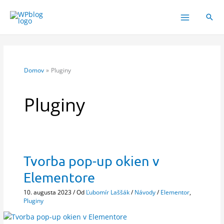
Preskočiť
na
obsah
Domov
Pluginy
Pluginy
Tvorba pop-up okien v
Elementore
10. augusta 2023
/ Od
Ľubomír Laššák
/
Návody
/
Elementor
,
Pluginy