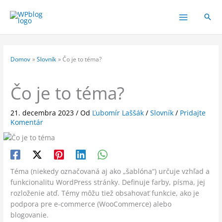
Preskočiť
na
obsah
Domov
Slovník
Čo je to téma?
Čo je to téma?
21. decembra 2023
/ Od
Ľubomír Laššák
/
Slovník
/
Pridajte
Komentár
Téma (niekedy označovaná aj ako „šablóna“) určuje vzhľad a
funkcionalitu WordPress stránky. Definuje farby, písma, jej
rozloženie atď.
Témy môžu tiež obsahovať funkcie, ako je
podpora pre e-commerce (WooCommerce) alebo
blogovanie.