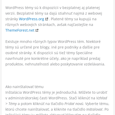
WordPress témy sú k dispozícii v bezplatnej aj platenej
verzii. Bezplatné témy sa dajú stiahnuť najmä z webovej
stránky
WordPress.org
. Platené témy sa kupujú na
rôznych webových stránkach, avšak najčastejšie na
ThemeForest.net
Existuje mnoho rôznych typov WordPress tém. Niektoré
témy sú určené pre blogy, iné pre podniky a ďalšie pre
osobné stránky. K dispozícii sú tiež témy špeciálne
navrhnuté pre konkrétne účely, ako je napríklad predaj
produktov, nehnuteľností alebo poskytovanie vzdelávania.
Ako nainštalovať tému
Inštalácia WordPress témy je jednoduchá. Môžete to urobiť
v administrátorskej časti WordPress. Stačí kliknúť na
Vzhľad
> Témy
a potom kliknúť na tlačidlo
Pridať novú
. Vyberte tému,
ktorú chcete nainštalovať, a kliknite na tlačidlo
Inštalovať
. Po
inštalácii témy ju môžete aktivovať kliknutím na tlačidlo