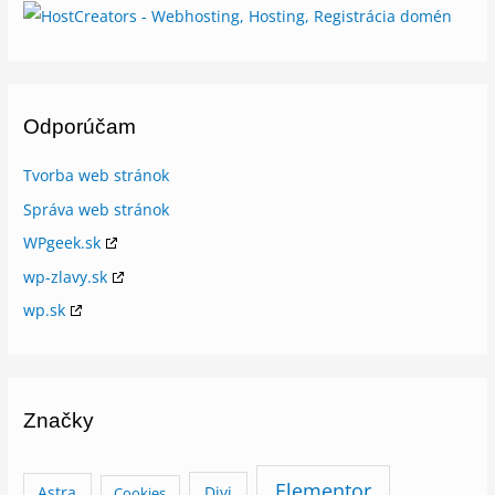
k
e
Odporúčam
Tvorba web stránok
Správa web stránok
WPgeek.sk
wp-zlavy.sk
wp.sk
Značky
Elementor
Astra
Divi
Cookies