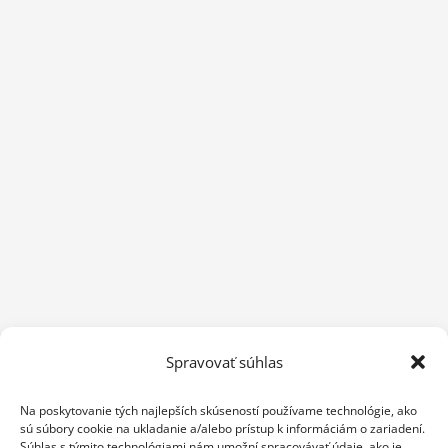
Spravovať súhlas
Na poskytovanie tých najlepších skúseností používame technológie, ako
sú súbory cookie na ukladanie a/alebo prístup k informáciám o zariadení.
Súhlas s týmito technológiami nám umožní spracovávať údaje, ako je