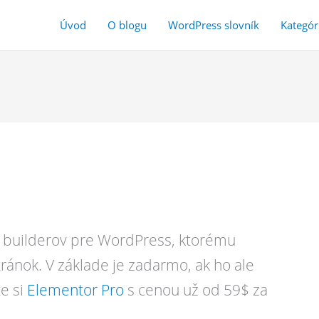
Úvod
O blogu
WordPress slovník
Kategór
ge builderov pre WordPress, ktorému
ránok. V základe je zadarmo, ak ho ale
te si
Elementor Pro
s cenou už od 59$ za