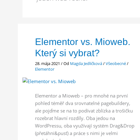
Elementor vs. Mioweb.
Který si vybrat?
28. mája 2021
/ Od
Magda Jedličková
/
Všeobecné
/
Elementor
Elementor a Mioweb – pro mnohé na první
pohled téměř dva srovnatelné pagebuildery,
ale pojďme se na to podívat zblízka a trošičku
rozebrat hlavní rozdíly. Oba jedou na
WordPressu, oba využívají systém Drag&Drop
(přetáhni&pusť) a práce s nimi je velmi