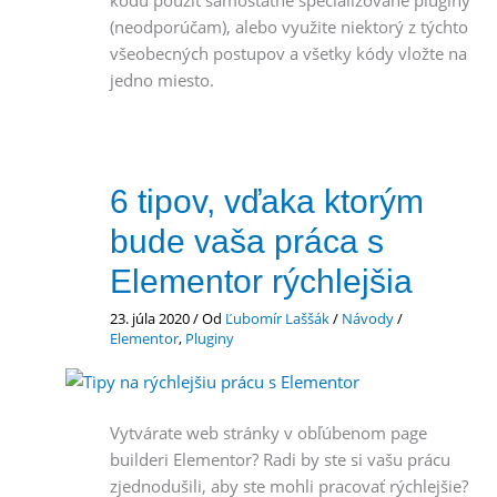
kódu použiť samostatné špecializované pluginy
(neodporúčam), alebo využite niektorý z týchto
všeobecných postupov a všetky kódy vložte na
jedno miesto.
6 tipov, vďaka ktorým
bude vaša práca s
Elementor rýchlejšia
23. júla 2020
/ Od
Ľubomír Laššák
/
Návody
/
Elementor
,
Pluginy
Vytvárate web stránky v obľúbenom page
builderi Elementor? Radi by ste si vašu prácu
zjednodušili, aby ste mohli pracovať rýchlejšie?