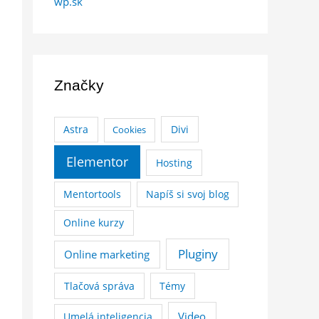
wp.sk
Značky
Astra
Divi
Cookies
Elementor
Hosting
Mentortools
Napíš si svoj blog
Online kurzy
Pluginy
Online marketing
Tlačová správa
Témy
Video
Umelá inteligencia