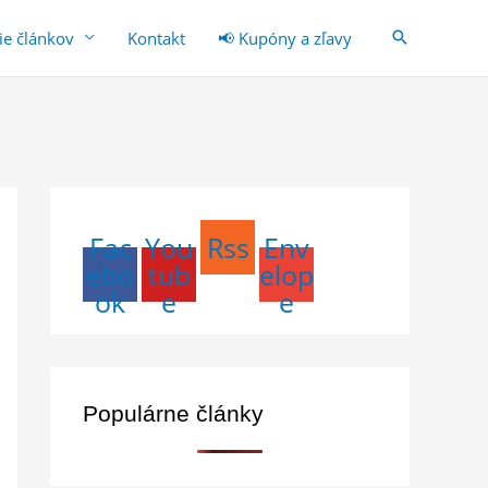
ie článkov
Kontakt
📢 Kupóny a zľavy
Fac
You
Rss
Env
ebo
tub
elop
ok
e
e
Populárne články