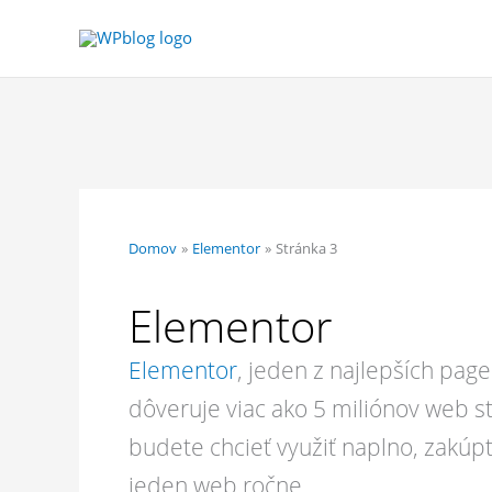
Preskočiť
Hľadať...
na
obsah
Domov
Elementor
Stránka 3
Elementor
Elementor
, jeden z najlepších pa
dôveruje viac ako 5 miliónov web st
budete chcieť využiť naplno, zakúp
jeden web ročne.