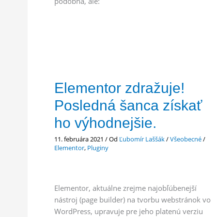
podobná, ale:
Elementor zdražuje!
Posledná šanca získať
ho výhodnejšie.
11. februára 2021
/ Od
Ľubomír Laššák
/
Všeobecné
/
Elementor
,
Pluginy
Elementor, aktuálne zrejme najobľúbenejší
nástroj (page builder) na tvorbu webstránok vo
WordPress, upravuje pre jeho platenú verziu